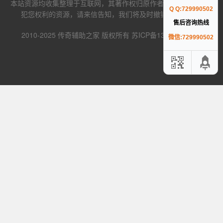
本站资源均收集整理于互联网，其著作权归原作者所有，如果有侵
Q Q:729990502
犯您权利的资源，请来信告知，我们将及时撤销相应资源。
售后咨询热线
2010-2025 传奇辅助之家 版权所有 苏ICP备13043832号-4
微信:729990502