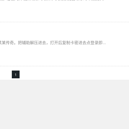
某传奇。把辅助解压进去，打开后复制卡密进去点登录即...
1