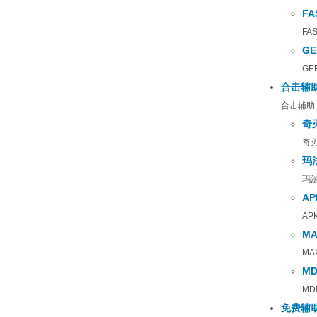
F
FA
G
GE
合击辅
合击辅助
奇
奇
玛
玛
A
AP
M
MA
M
M
免费辅