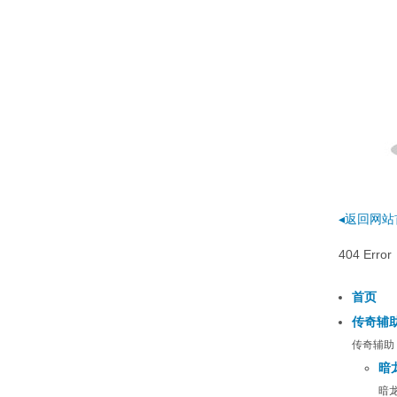
◂返回网站
404 E
首页
传奇辅
传奇辅助
暗
暗